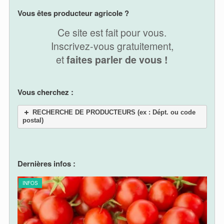
A
l
Vous êtes producteur agricole ?
t
e
Ce site est fait pour vous.
r
Inscrivez-vous gratuitement,
n
et
faites parler de vous !
a
t
i
v
Vous cherchez :
e
:
RECHERCHE DE PRODUCTEURS (ex : Dépt. ou code
postal)
Dernières infos :
INFOS
INF