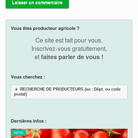
A
l
Vous êtes producteur agricole ?
t
e
Ce site est fait pour vous.
r
Inscrivez-vous gratuitement,
n
et
faites parler de vous !
a
t
i
v
Vous cherchez :
e
:
RECHERCHE DE PRODUCTEURS (ex : Dépt. ou code
postal)
Dernières infos :
INFOS